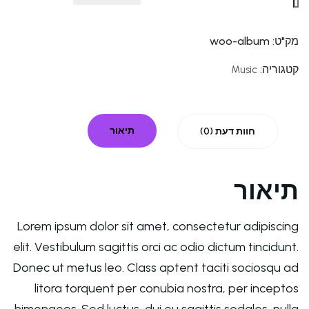
מק"ט:
woo-album
קטגוריה:
Music
תיאור
חוות דעת (0)
תיאור
Lorem ipsum dolor sit amet, consectetur adipiscing
elit. Vestibulum sagittis orci ac odio dictum tincidunt.
Donec ut metus leo. Class aptent taciti sociosqu ad
litora torquent per conubia nostra, per inceptos
himenaeos. Sed luctus, dui eu sagittis sodales, nulla