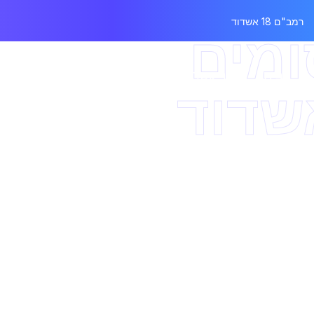
רמב"ם 18 אשדוד
ומים
בית
צור קשר
בלוג
מחסומים
מנועים
שדוד
דלת הרמה