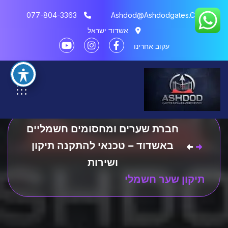
077-804-3363
Ashdod@ashdodgates.com
אשדוד ישראל
עקוב אחרינו
תיקון שער חשמלי
חברת שערים ומחסומים חשמליים
באשדוד – טכנאי להתקנה תיקון
ושירות
תיקון שער חשמלי